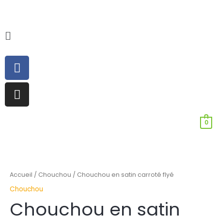
Aller
au
contenu
Main
Menu
Facebook
Instagram
0
quantité
de
Chouchou
Accueil
/
Chouchou
/ Chouchou en satin carroté flyé
en
Chouchou
satin
Chouchou en satin
carroté