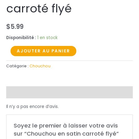
flyé
carroté flyé
$
5.99
Disponibilité :
1 en stock
AJOUTER AU PANIER
Catégorie :
Chouchou
Avis (0)
Il n’y a pas encore d’avis.
Soyez le premier à laisser votre avis
sur “Chouchou en satin carroté flyé”