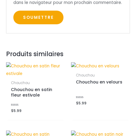
dans le navigateur pour mon prochain commentaire.
Produits similaires
Chouchou
Chouchou en velours
Chouchou
Chouchou en satin
fleur estivale
Note
$
5.99
0
sur
Note
$
5.99
5
0
sur
5