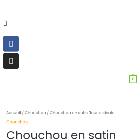
Aller
au
contenu
Main
Menu
Facebook
Instagram
0
quantité
de
Chouchou
Accueil
/
Chouchou
/ Chouchou en satin fleur estivale
en
Chouchou
satin
Chouchou en satin
fleur