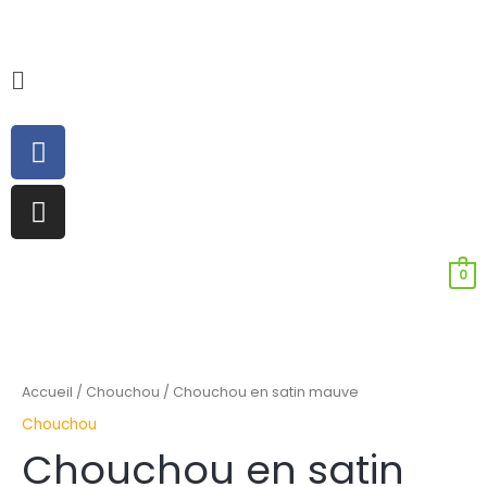
Aller
au
contenu
Main
Menu
Facebook
Instagram
0
quantité
de
Chouchou
Accueil
/
Chouchou
/ Chouchou en satin mauve
en
Chouchou
satin
Chouchou en satin
mauve