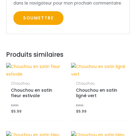
dans le navigateur pour mon prochain commentaire.
Produits similaires
Chouchou
Chouchou
Chouchou en satin
Chouchou en satin
fleur estivale
ligné vert
Note
$
5.99
Note
$
5.99
0
0
sur
sur
5
5